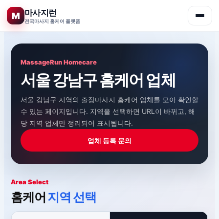
마사지런
M
전국마사지 홈케어 플랫폼
콘
텐
츠
MassageRun Homecare
로
서울 강남구 홈케어 업체
건
너
서울 강남구 지역의 출장마사지 홈케어 업체를 모아 확인할
뛰
수 있는 페이지입니다. 지역을 선택하면 URL이 바뀌고, 해
기
당 지역 업체만 정리되어 표시됩니다.
업체 등록 문의
Area Select
홈케어
지역 선택