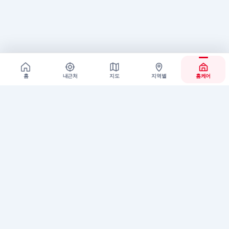
홈
내근처
지도
지역별
홈케어
MassageRun Quick Contact
빠른 상담은 카카오톡으로 문의하세요
업체 등록, 추천 노출, 배너 광고, 이벤트 홍보 등 궁금한 내용을
편하게 남겨주세요.
→
카카오톡으로 문의하기