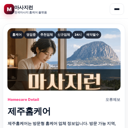
마사지런
M
전국마사지 홈케어 플랫폼
콘
텐
츠
홈케어
영업중
추천업체
신규업체
24시
예약필수
로
건
너
뛰
기
Homecare Detail
오류제보
제주홈케어
제주홈케어는 방문형 홈케어 업체 정보입니다. 방문 가능 지역,