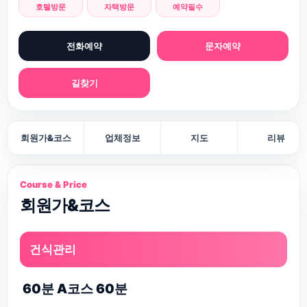
호텔방문
자택방문
예약필수
전화예약
문자예약
길찾기
회원가&코스
업체정보
지도
리뷰
Course & Price
회원가&코스
건식관리
60분 A코스 60분