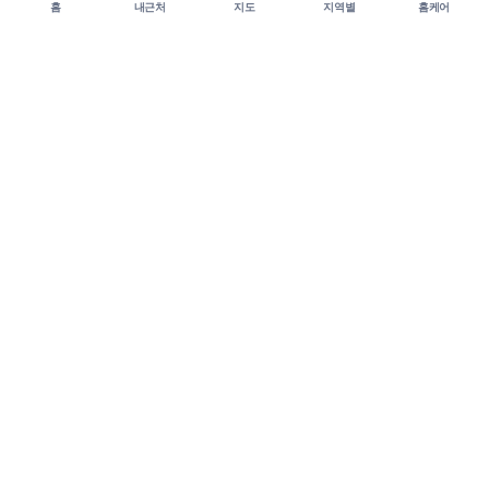
홈
내근처
지도
지역별
홈케어
MassageRun Quick Contact
빠른 상담은 카카오톡으로 문의하세요
업체 등록, 추천 노출, 배너 광고, 이벤트 홍보 등 궁금한 내용을
편하게 남겨주세요.
→
카카오톡으로 문의하기
마사지런
M
전국 마사지 정보 플랫폼