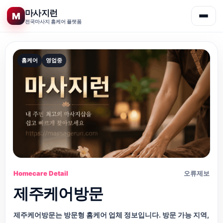
마사지런
M
전국마사지 홈케어 플랫폼
콘
텐
츠
홈케어
영업중
로
건
너
뛰
기
Homecare Detail
오류제보
제주케어방문
제주케어방문는 방문형 홈케어 업체 정보입니다. 방문 가능 지역,