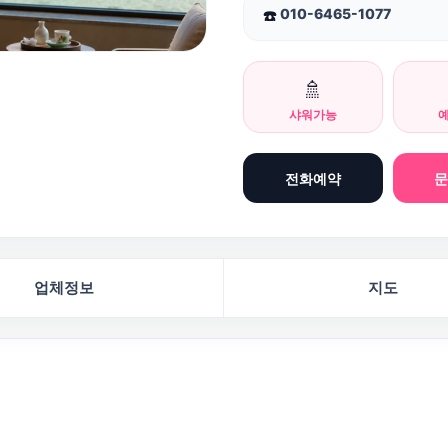
010-6465-1077
☎️
🚿
샤워가능
전화예약
업체정보
지도