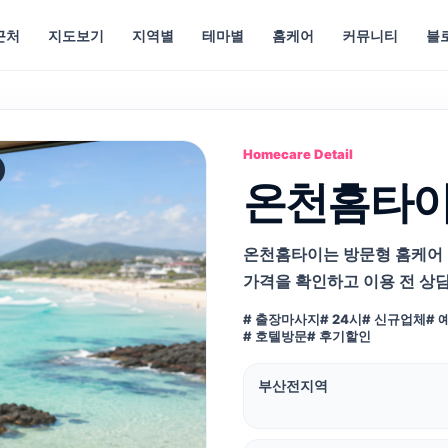
근처
지도보기
지역별
테마별
홈케어
커뮤니티
블
Homecare Detail
온천홈타
온천홈타이는 방문형 홈케어 업
가격을 확인하고 이용 전 상
# 출장마사지
# 24시
# 신규업체
# 
# 호텔방문
# 후기할인
부산전지역