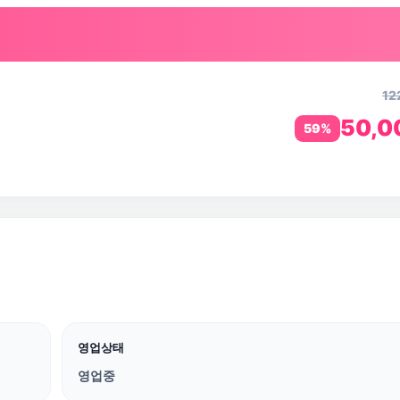
12
50,
59%
영업상태
영업중