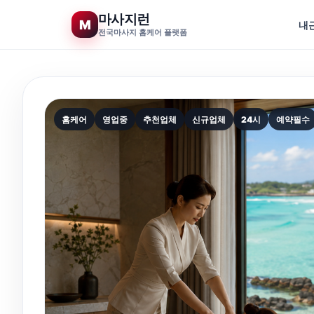
마사지런
M
내
전국마사지 홈케어 플랫폼
콘
텐
츠
로
홈케어
영업중
추천업체
신규업체
24시
예약필수
건
너
뛰
기